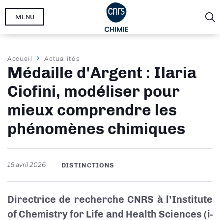
Aller
MENU
au
contenu
principal
Fil
Accueil
Actualités
Médaille d'Argent : Ilaria
d'Ariane
Ciofini, modéliser pour
mieux comprendre les
phénomènes chimiques
16 avril 2026
DISTINCTIONS
Directrice de recherche CNRS à l’Institute
of Chemistry for Life and Health Sciences (i-