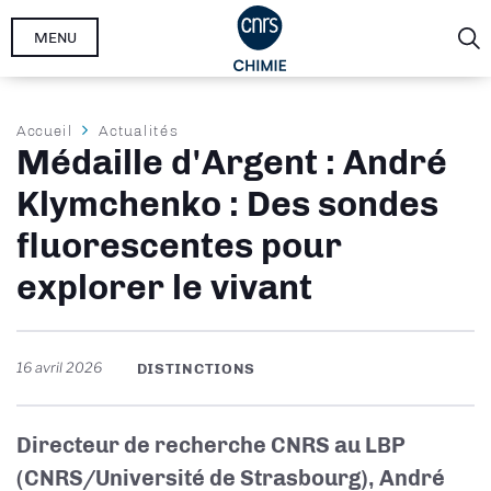
Aller
MENU
au
contenu
principal
Fil
Accueil
Actualités
Médaille d'Argent : André
d'Ariane
Klymchenko : Des sondes
fluorescentes pour
explorer le vivant
16 avril 2026
DISTINCTIONS
Directeur de recherche CNRS au LBP
(CNRS/Université de Strasbourg), André