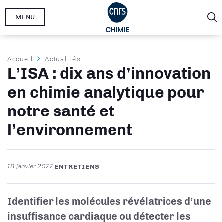
Aller
MENU
au
contenu
principal
Fil
Accueil
Actualités
L’ISA : dix ans d’innovation
d'Ariane
en chimie analytique pour
notre santé et
l’environnement
18 janvier 2022
ENTRETIENS
Identifier les molécules révélatrices d’une
insuffisance cardiaque ou détecter les