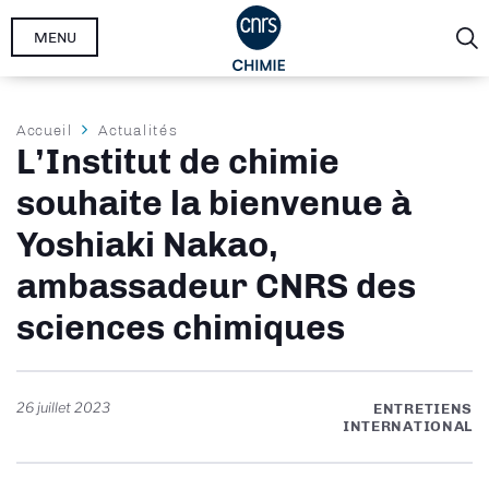
Aller
MENU
au
contenu
principal
Fil
Accueil
Actualités
L’Institut de chimie
d'Ariane
souhaite la bienvenue à
Yoshiaki Nakao,
ambassadeur CNRS des
sciences chimiques
26 juillet 2023
ENTRETIENS
INTERNATIONAL