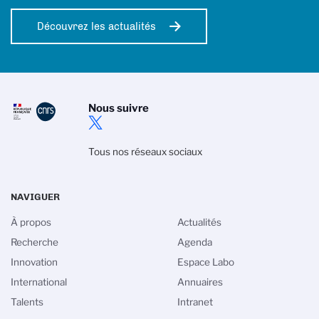
Découvrez les actualités
Nous suivre
Tous nos réseaux sociaux
NAVIGUER
À propos
Actualités
Recherche
Agenda
Innovation
Espace Labo
Gestion des cookies
International
Annuaires
Talents
Intranet
La politique de gestion des cookies du CNRS est élaborée en
adéquation avec sa mission de recherche scientifique. Ce site