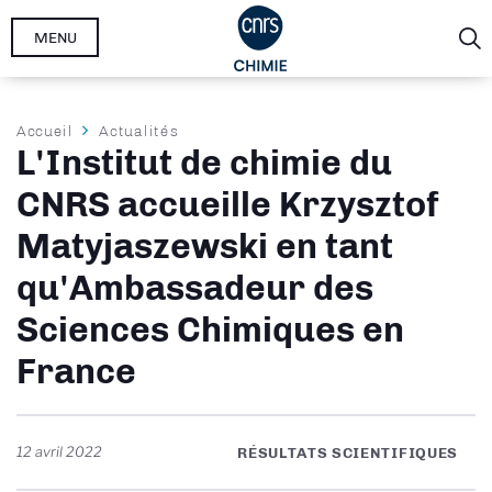
Aller
MENU
au
contenu
principal
Fil
Accueil
Actualités
L'Institut de chimie du
d'Ariane
CNRS accueille Krzysztof
Matyjaszewski en tant
qu'Ambassadeur des
Sciences Chimiques en
France
12 avril 2022
RÉSULTATS SCIENTIFIQUES