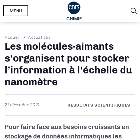
Aller
MENU
au
contenu
principal
Fil
Accueil
Actualités
Les molécules-aimants
d'Ariane
s’organisent pour stocker
l’information à l’échelle du
nanomètre
21 décembre 2021
RÉSULTATS SCIENTIFIQUES
Pour faire face aux besoins croissants en
stockage de données informatiques les