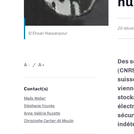
nu
20 déce
© Ehsan Hassanpour
Des s
A
A
-
+
(CNRS
suiss
vienn
Contact(s)
stock
Mads Weber
élect
Stéphanie Younès
Anne-Valérie Ruzette
sécur
Christophe Cartier dit Moulin
indét