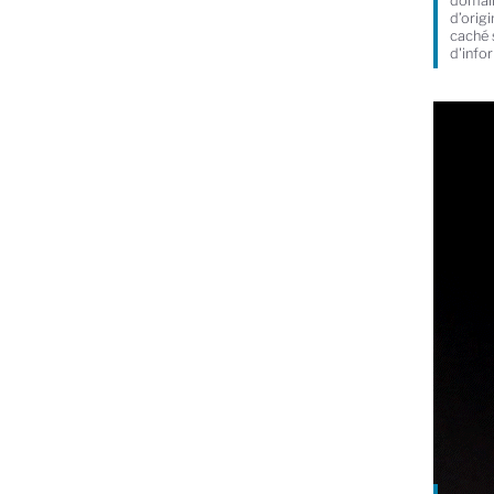
domain
d’orig
caché 
d'info