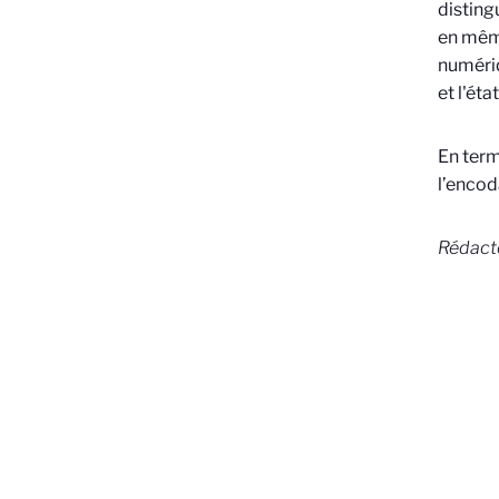
disting
en même
numériq
et l'éta
En term
l’encod
Rédact