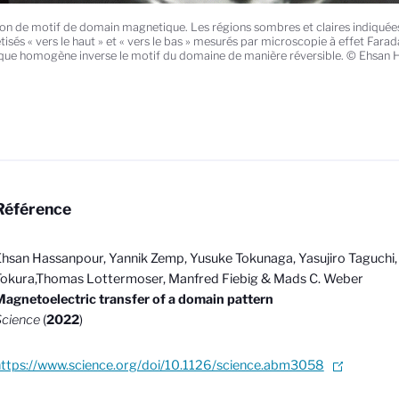
ion de motif de domain magnetique. Les régions sombres et claires indiqué
isés « vers le haut » et « vers le bas » mesurés par microscopie à effet Fara
ique homogène inverse le motif du domaine de manière réversible. © Ehsan
Référence
hsan Hassanpour, Yannik Zemp, Yusuke Tokunaga, Yasujiro Taguchi, 
okura,Thomas Lottermoser, Manfred Fiebig & Mads C. Weber
agnetoelectric transfer of a domain pattern
Science
(
2022
)
ttps://www.science.org/doi/10.1126/science.abm3058