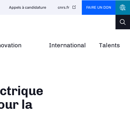
FAIRE UN DON
Appels à candidature
cnrs.fr
novation
International
Talents
ctrique
our la