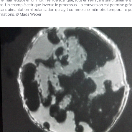
e magnétique en un motif ferroélectrique, tout en l'effaçant simultanément 
ine. Un champ électrique inverse le processus. La conversion est permise grâc
sans aimantation ni polarisation qui agit comme une mémoire temporaire pou
rmations. © Mads Weber