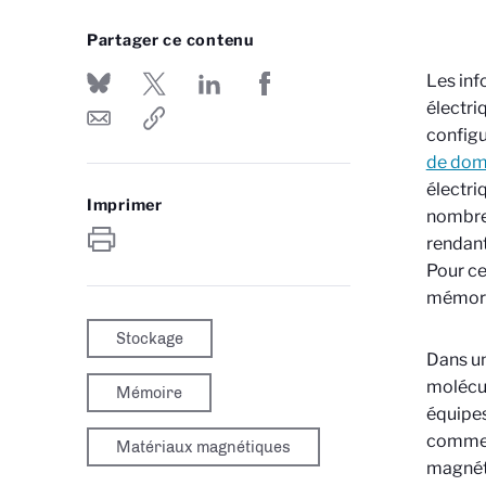
Partager ce contenu
Les inf
électri
configu
de dom
électri
Imprimer
nombreu
rendant
Pour ce
mémoris
Stockage
Dans un
molécul
Mémoire
équipes
comment
Matériaux magnétiques
magnéti