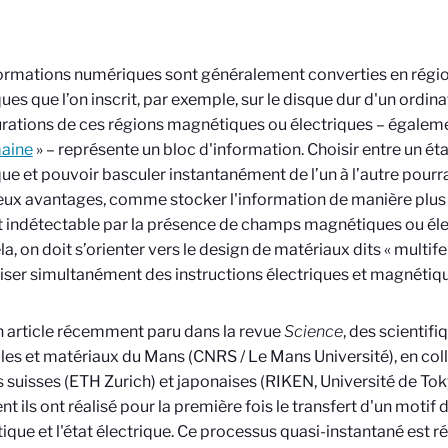
ormations numériques sont généralement converties en rég
ques que l’on inscrit, par exemple, sur le disque dur d'un ordina
rations de ces régions magnétiques ou électriques – égalem
aine
» – représente un bloc d'information. Choisir entre un é
que et pouvoir basculer instantanément de l’un à l’autre pourr
x avantages, comme stocker l'information de manière plus 
 indétectable par la présence de champs magnétiques ou éle
la, on doit s’orienter vers le design de matériaux dits « multif
er simultanément des instructions électriques et magnétiqu
 article récemment paru dans la revue
Science
, des scientifi
es et matériaux du Mans (CNRS / Le Mans Université), en col
 suisses (ETH Zurich) et japonaises (RIKEN, Université de Tok
 ils ont réalisé pour la première fois le transfert d'un motif 
que et l'état électrique. Ce processus quasi-instantané est rév