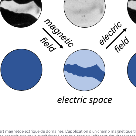
ert magnétoélectrique de domaines. L'application d'un champ magnétique t