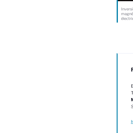
Invers
magnét
électr
E
T
M
h