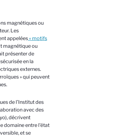
ions magnétiques ou
teur. Les
ent appelées
« motifs
tat magnétique ou
ait présenter de
sécurisée en la
ctriques externes.
erroïques » qui peuvent
es.
ques de l’Institut des
laboration avec des
yo), décrivent
de domaine entre l'état
ersible, et se