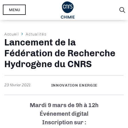
Aller
MENU
au
contenu
principal
Fil
Accueil
Actualités
Lancement de la
d'Ariane
Fédération de Recherche
Hydrogène du CNRS
23 février 2021
INNOVATION ENERGIE
Mardi 9 mars de 9h à 12h
Événement digital
Inscription sur :