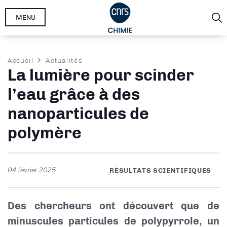
Aller
MENU
au
contenu
principal
Fil
Accueil
Actualités
La lumière pour scinder
d'Ariane
l’eau grâce à des
nanoparticules de
polymère
04 février 2025
RÉSULTATS SCIENTIFIQUES
Des chercheurs ont découvert que de
minuscules particules de polypyrrole, un