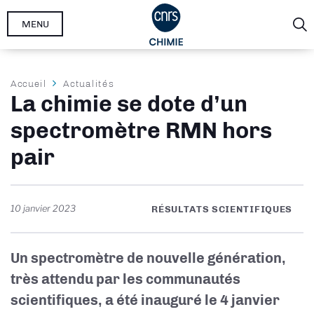
Aller
MENU
au
contenu
principal
Fil
Accueil
Actualités
La chimie se dote d’un
d'Ariane
spectromètre RMN hors
pair
10 janvier 2023
RÉSULTATS SCIENTIFIQUES
Un spectromètre de nouvelle génération,
très attendu par les communautés
scientifiques, a été inauguré le 4 janvier