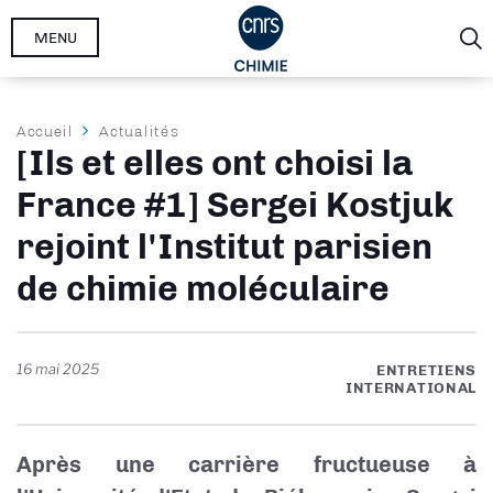
Aller
MENU
au
contenu
principal
Fil
Accueil
Actualités
[Ils et elles ont choisi la
d'Ariane
France #1] Sergei Kostjuk
rejoint l'Institut parisien
de chimie moléculaire
16 mai 2025
ENTRETIENS
INTERNATIONAL
Après une carrière fructueuse à