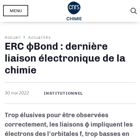
Aller
MENU
au
contenu
principal
Fil
Accueil
Actualités
ERC ϕBond : dernière
d'Ariane
liaison électronique de la
chimie
30 mai 2022
INSTITUTIONNEL
Trop élusives pour être observées
correctement, les liaisons ϕ impliquent les
électrons des l’orbitales f, trop basses en