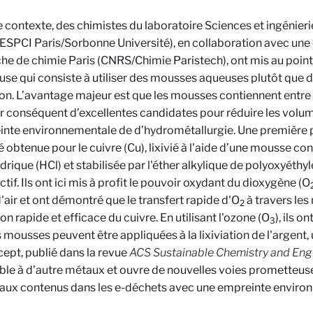
 contexte, des chimistes du laboratoire Sciences et ingénieri
SPCI Paris/Sorbonne Université), en collaboration avec une é
he de chimie Paris (CNRS/Chimie Paristech), ont mis au point
use qui consiste à utiliser des mousses aqueuses plutôt que d
tion. L’avantage majeur est que les mousses contiennent entre
r conséquent d’excellentes candidates pour réduire les volum
inte environnementale de d’hydrométallurgie. Une première 
té obtenue pour le cuivre (Cu), lixivié à l'aide d’une mousse co
drique (HCl) et stabilisée par l'éther alkylique de polyoxyét
ctif. Ils ont ici mis à profit le pouvoir oxydant du dioxygène (O
d'air et ont démontré que le transfert rapide d'O
à travers le
2
on rapide et efficace du cuivre. En utilisant l'ozone (O
), ils 
3
 mousses peuvent être appliquées à la lixiviation de l'argent,
ept, publié dans la revue
ACS Sustainable Chemistry and Eng
ble à d’autre métaux et ouvre de nouvelles voies prometteus
aux contenus dans les e-déchets avec une empreinte environ