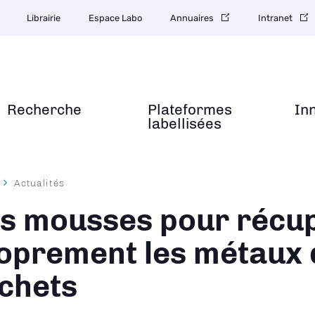
Librairie
Espace Labo
Annuaires
Intranet
Recherche
Plateformes
In
labellisées
Actualités
ane
s mousses pour récu
oprement les métaux 
chets