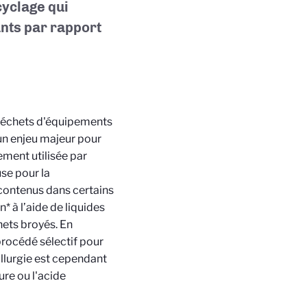
cyclage qui
ants par rapport
 déchets d'équipements
un enjeu majeur pour
ement utilisée par
use pour la
e contenus dans certains
* à l’aide de liquides
hets broyés. En
 procédé sélectif pour
llurgie est cependant
ure ou l'acide