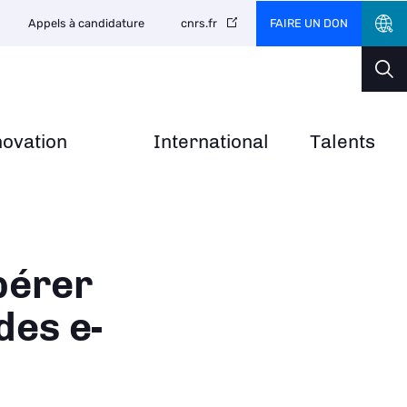
FAIRE UN DON
Appels à candidature
cnrs.fr
novation
International
Talents
pérer
des e-