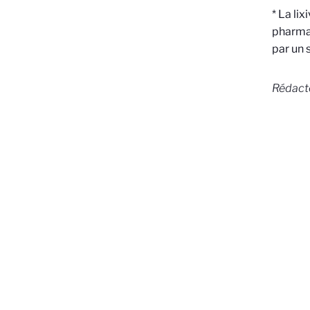
*
La lixi
pharmac
par un 
Rédact