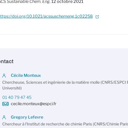
CS Sustainable Chem. Eng.
12 octobre 2021
https://doi.org/10.1021/acssuschemeng.1c02258
ntact
Cécile Monteux
Chercheuse, Sciences et ingénierie de la matière molle (CNRS/ESPCI
Université)
01 40 79 47 45
cecile.monteux@espci.fr
Gregory Lefevre
Chercheur à l'Institut de recherche de chimie Paris (CNRS/Chimie Par