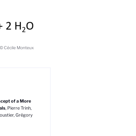
 © Cécile Monteux
ncept of a More
als
, Pierre Trinh,
oustier, Grégory