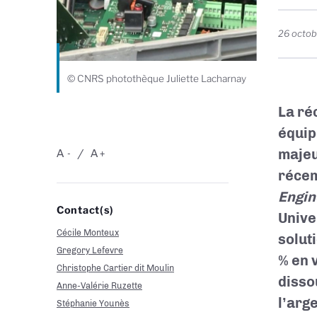
26 octob
© CNRS photothèque Juliette Lacharnay
La ré
équip
majeu
A
A
-
+
récem
Engin
Contact(s)
Unive
Cécile Monteux
solut
Gregory Lefevre
% en 
Christophe Cartier dit Moulin
disso
Anne-Valérie Ruzette
l’arg
Stéphanie Younès