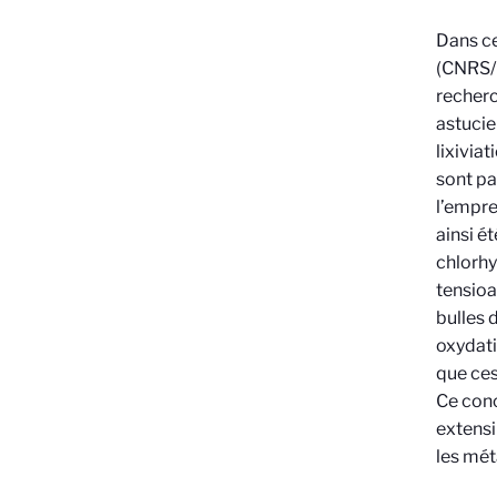
Dans ce
(CNRS/E
recherc
astucie
lixivia
sont pa
l’empre
ainsi é
chlorhy
tensioa
bulles 
oxydati
que ces
Ce conc
extensi
les mét