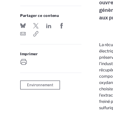
ouvre
génèr
Partager ce contenu
aux p
La récu
électri
Imprimer
préserv
l'indus
récupér
composa
oxydant
Environnement
choisis
l'extra
freiné 
sulfuri