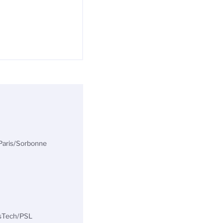
 Paris/Sorbonne
isTech/PSL