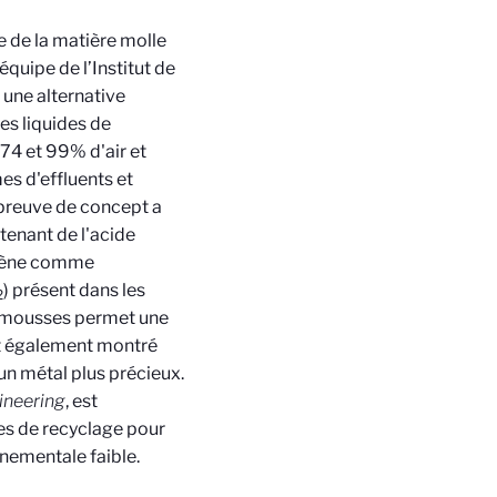
e de la matière molle
quipe de l’Institut de
 une alternative
es liquides de
 74 et 99% d'air et
es d'effluents et
preuve de concept a
ntenant de l'acide
hylène comme
) présent dans les
2
s mousses permet une
ont également montré
 un métal plus précieux.
ineering
, est
es de recyclage pour
nementale faible.