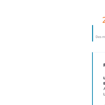
Des mo
L
E
A