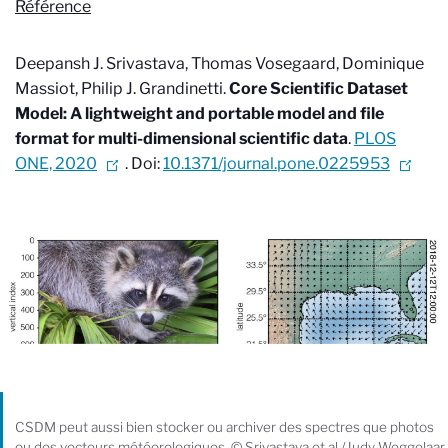
Référence
Deepansh J. Srivastava, Thomas Vosegaard, Dominique
Massiot, Philip J. Grandinetti.
Core Scientific Dataset
Model: A lightweight and portable model and file
format for multi-dimensional scientific data
.
PLOS
ONE, 2020
. Doi:
10.1371/journal.pone.0225953
CSDM peut aussi bien stocker ou archiver des spectres que photos
ou des vecteurs météorologiques. © Srivastava et al./Judy Weggelaar.