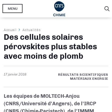
Aller
MENU
au
contenu
principal
Fil
Accueil
Actualités
Des cellules solaires
d'Ariane
pérovskites plus stables
avec moins de plomb
17 janvier 2018
RÉSULTATS SCIENTIFIQUES
MATÉRIAUX ENERGIE
Les équipes de MOLTECH-Anjou
(CNRS/Université d’Angers), de l’IRCP
(CNRS/Chimie-Paristech), de l’IMMM