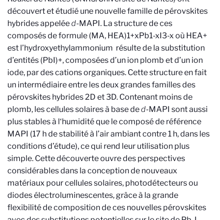
découvert et étudié une nouvelle famille de pérovskites
hybrides appelée
d
-MAPI. La structure de ces
composés
de formule (MA, HEA)1+xPb1-xI3-x où HEA+
est l’hydroxyethylammonium
résulte de la substitution
d’entités (PbI)+, composées d’un ion plomb et d’un ion
iode, par des cations organiques. Cette structure en fait
un intermédiaire entre les deux grandes familles des
pérovskites hybrides 2D et 3D. Contenant moins de
plomb, les cellules solaires à base de
d
-MAPI sont aussi
plus stables à l‘humidité que le composé de référence
MAPI (17 h de stabilité à l’air ambiant contre 1 h, dans les
conditions d’étude), ce qui rend leur utilisation plus
simple. Cette découverte ouvre des perspectives
considérables dans la conception de nouveaux
matériaux pour cellules solaires, photodétecteurs ou
diodes électroluminescentes, grâce à la grande
flexibilité de composition de ces nouvelles pérovskites
avec des substitutions potentielles sur le site de Pb, I,