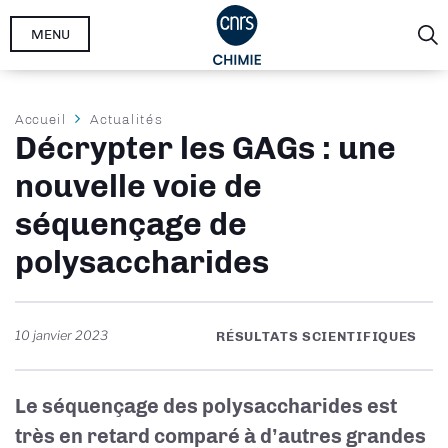
Aller
MENU
au
contenu
principal
Fil
Accueil
Actualités
Décrypter les GAGs : une
d'Ariane
nouvelle voie de
séquençage de
polysaccharides
10 janvier 2023
RÉSULTATS SCIENTIFIQUES
Le séquençage des polysaccharides est
très en retard comparé à d’autres grandes