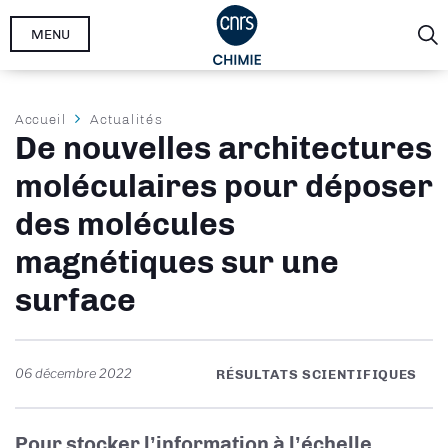
Aller
MENU
au
contenu
principal
Fil
Accueil
Actualités
De nouvelles architectures
d'Ariane
moléculaires pour déposer
des molécules
magnétiques sur une
surface
06 décembre 2022
RÉSULTATS SCIENTIFIQUES
Pour stocker l’information à l’échelle