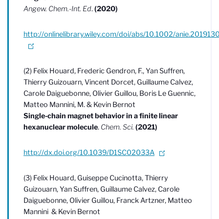
Angew. Chem.-Int. Ed
.
(2020)
http://onlinelibrary.wiley.com/doi/abs/10.1002/anie.201913
(2) Felix Houard, Frederic Gendron, F., Yan Suffren,
Thierry Guizouarn, Vincent Dorcet, Guillaume Calvez,
Carole Daiguebonne, Olivier Guillou, Boris Le Guennic,
Matteo Mannini, M. & Kevin Bernot
Single-chain magnet behavior in a finite linear
hexanuclear molecule
.
Chem. Sci.
(2021)
http://dx.doi.org/10.1039/D1SC02033A
(3) Felix Houard, Guiseppe Cucinotta, Thierry
Guizouarn, Yan Suffren, Guillaume Calvez, Carole
Daiguebonne, Olivier Guillou, Franck Artzner, Matteo
Mannini & Kevin Bernot