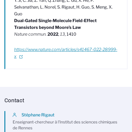
Y. Ji, C. Jia, Z. Yan, Q. Zhang, L. Gu, X. He, P.
Selvanathan, L. Norel, S. Rigaut, H. Guo, S. Meng, X.
Guo
Dual-Gated Single-Molecule Field-Effect
Transistors beyond Moore’s Law
Nature commun.
2022
,
13
, 1410
https://www.nature.com/articles/s41467-022-28999-
x
Contact
Stéphane Rigaut
Enseignant-chercheur à l'Institut des sciences chimiques
de Rennes