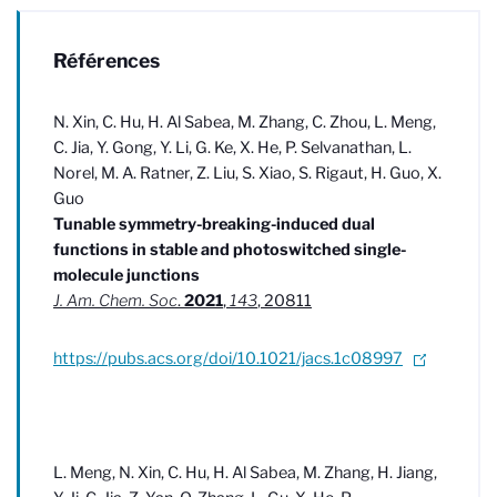
Références
N. Xin, C. Hu, H. Al Sabea, M. Zhang, C. Zhou, L. Meng,
C. Jia, Y. Gong, Y. Li, G. Ke, X. He, P. Selvanathan, L.
Norel, M. A. Ratner, Z. Liu, S. Xiao, S. Rigaut, H. Guo, X.
Guo
Tunable symmetry-breaking-induced dual
functions in stable and photoswitched single-
molecule junctions
J. Am. Chem. Soc
.
2021
,
143
, 20811
https://pubs.acs.org/doi/10.1021/jacs.1c08997
L. Meng, N. Xin, C. Hu, H. Al Sabea, M. Zhang, H. Jiang,