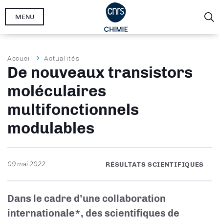
Aller
MENU
au
contenu
principal
Fil
Accueil
Actualités
De nouveaux transistors
d'Ariane
moléculaires
multifonctionnels
modulables
09 mai 2022
RÉSULTATS SCIENTIFIQUES
Dans le cadre d’une collaboration
internationale*, des scientifiques de