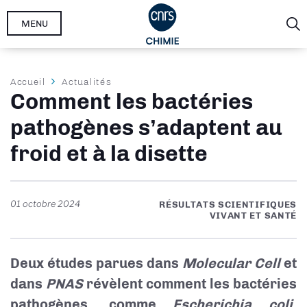
Aller
MENU
au
contenu
principal
Fil
Accueil
Actualités
Comment les bactéries
d'Ariane
pathogènes s’adaptent au
froid et à la disette
01 octobre 2024
RÉSULTATS SCIENTIFIQUES
VIVANT ET SANTÉ
Deux études parues dans
Molecular Cell
et
dans
PNAS
révèlent comment les bactéries
pathogènes, comme
Escherichia coli
,