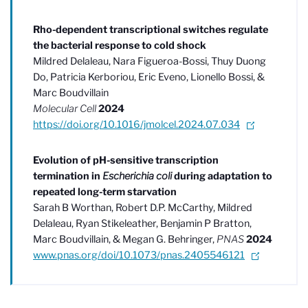
Rho-dependent transcriptional switches regulate
the bacterial response to cold shock
Mildred Delaleau, Nara Figueroa-Bossi, Thuy Duong
Do, Patricia Kerboriou, Eric Eveno, Lionello Bossi, &
Marc Boudvillain
Molecular Cell
2024
https://doi.org/10.1016/jmolcel.2024.07.034
Evolution of pH-sensitive transcription
termination in
Escherichia coli
during adaptation to
repeated long-term starvation
Sarah B Worthan, Robert D.P. McCarthy, Mildred
Delaleau, Ryan Stikeleather, Benjamin P Bratton,
Marc Boudvillain, & Megan G. Behringer,
PNAS
2024
www.pnas.org/doi/10.1073/pnas.2405546121