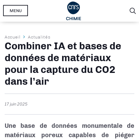
Aller
MENU
au
contenu
principal
Fil
Accueil
Actualités
Combiner IA et bases de
d'Ariane
données de matériaux
pour la capture du CO2
dans l’air
17 juin 2025
Une base de données monumentale de
matériaux poreux capables de piéger