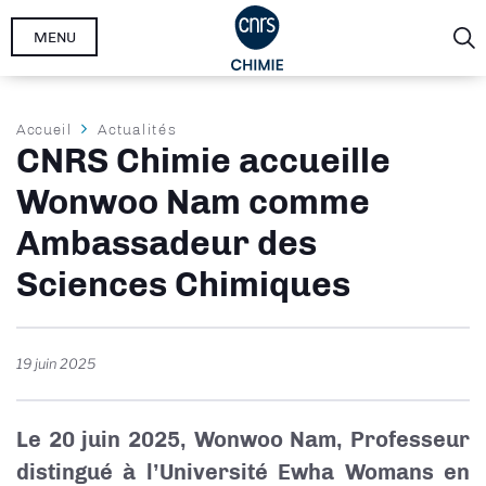
Aller
MENU
au
contenu
principal
Fil
Accueil
Actualités
CNRS Chimie accueille
d'Ariane
Wonwoo Nam comme
Ambassadeur des
Sciences Chimiques
19 juin 2025
Le 20 juin 2025, Wonwoo Nam, Professeur
distingué à l’Université Ewha Womans en