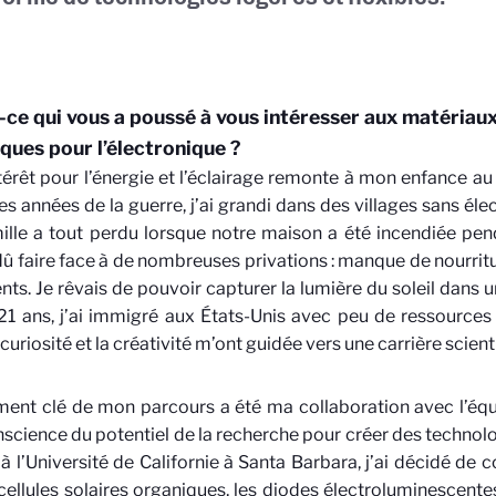
-ce qui vous a poussé à vous intéresser aux matéria
ques pour l’électronique ?
érêt pour l’énergie et l’éclairage remonte à mon enfance au
es années de la guerre, j’ai grandi dans des villages sans éle
lle a tout perdu lorsque notre maison a été incendiée penda
û faire face à de nombreuses privations : manque de nourritu
ts. Je rêvais de pouvoir capturer la lumière du soleil dans u
 21 ans, j’ai immigré aux États-Unis avec peu de ressources 
 curiosité et la créativité m’ont guidée vers une carrière scient
nt clé de mon parcours a été ma collaboration avec l’équ
nscience du potentiel de la recherche pour créer des techno
 à l’Université de Californie à Santa Barbara, j’ai décidé de
 cellules solaires organiques, les diodes électroluminescentes