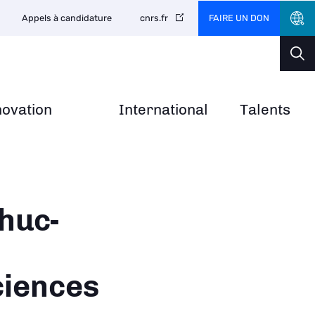
FAIRE UN DON
Appels à candidature
cnrs.fr
novation
International
Talents
huc-
ciences