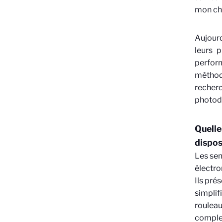
mon cha
Aujourd
leurs p
perfor
méthode
recher
photodé
Quelle
dispos
Les sem
électro
Ils pré
simpli
rouleau
complex