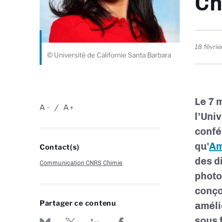
Ch
18 févri
© Université de Californie Santa Barbara
Le 7 
A
A
-
+
l’Uni
confé
qu'
Am
Contact(s)
des d
Communication CNRS Chimie
photo
conço
Partager ce contenu
améli
sous 