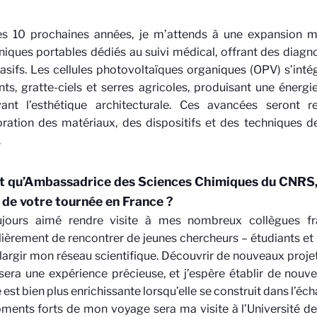
es 10 prochaines années, je m’attends à une expansion ma
niques portables dédiés au suivi médical, offrant des diagn
asifs. Les cellules photovoltaïques organiques (OPV) s’int
ts, gratte-ciels et serres agricoles, produisant une énergi
vant l’esthétique architecturale. Ces avancées seront 
oration des matériaux, des dispositifs et des techniques d
.
t qu’Ambassadrice des Sciences Chimiques du CNRS,
s de votre tournée en France ?
oujours aimé rendre visite à mes nombreux collègues fr
lièrement de rencontrer de jeunes chercheurs – étudiants et
largir mon réseau scientifique. Découvrir de nouveaux projet
sera une expérience précieuse, et j’espère établir de nouve
 est bien plus enrichissante lorsqu’elle se construit dans l’éch
ents forts de mon voyage sera ma visite à l’Université de L