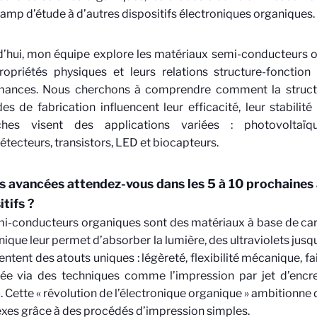
mp d’étude à d’autres dispositifs électroniques organiques.
’hui, mon équipe explore les matériaux semi-conducteurs o
ropriétés physiques et leurs relations structure-fonction 
mances. Nous cherchons à comprendre comment la structu
s de fabrication influencent leur efficacité, leur stabilité 
ches visent des applications variées : photovoltaïq
tecteurs, transistors, LED et biocapteurs.
s avancées attendez-vous dans les 5 à 10 prochaines
itifs ?
i-conducteurs organiques sont des matériaux à base de car
nique leur permet d’absorber la lumière, des ultraviolets jusq
sentent des atouts uniques : légèreté, flexibilité mécanique, fa
fiée via des techniques comme l’impression par jet d’encr
. Cette « révolution de l’électronique organique » ambitionne 
es grâce à des procédés d’impression simples.