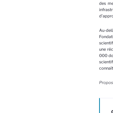
des me
infras
d’appro
Au-del
Fondati
scienti
une réc
000 dol
scient
connaît
Propos 