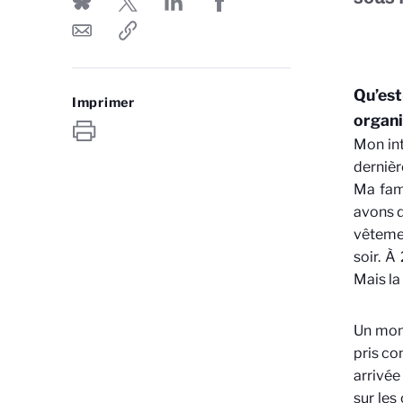
Qu’est
Imprimer
organi
Mon int
dernièr
Ma fami
avons d
vêtemen
soir. À
Mais la
Un mome
pris co
arrivée
sur les