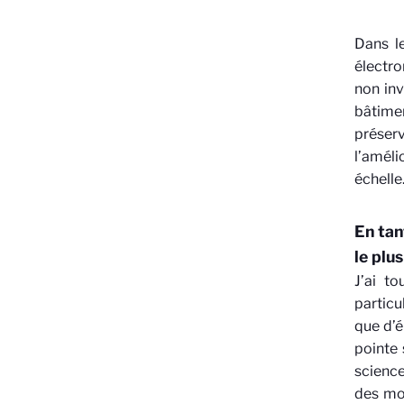
Dans l
électro
non inv
bâtimen
préser
l’améli
échelle
En tan
le plu
J’ai t
particu
que d’é
pointe 
science
des mom