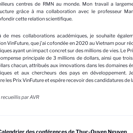
illeurs centres de RMN au monde. Mon travail a largeme
tructure grâce à ma collaboration avec le professeur Manj
fondir cette relation scientifique.
à de mes collaborations académiques, je souhaite égaleme
on VinFuture, que j’ai cofondée en 2020 au Vietnam pour r
fiques ayant un impact concret sur des millions de vies. Le 
ompense principale de 3 millions de dollars, ainsi que troi
lars chacun, attribués aux innovations dans les domaines
ifiques et aux chercheurs des pays en développement. J
re les Prix VinFuture et espère recevoir des candidatures de 
recueillis par AVR
Calendrier des conférences de Thuc-Quyen Nguyen