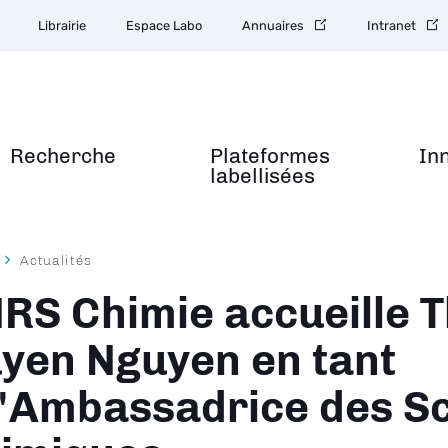
Librairie
Espace Labo
Annuaires
Intranet
Recherche
Plateformes
In
labellisées
Actualités
ane
RS Chimie accueille T
yen Nguyen en tant
'Ambassadrice des S