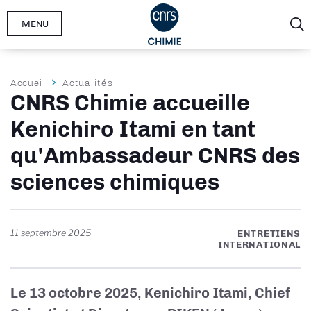
Aller
MENU
au
contenu
principal
Fil
Accueil
Actualités
CNRS Chimie accueille
d'Ariane
Kenichiro Itami en tant
qu'Ambassadeur CNRS des
sciences chimiques
11 septembre 2025
ENTRETIENS
INTERNATIONAL
Le 13 octobre 2025, Kenichiro Itami, Chief