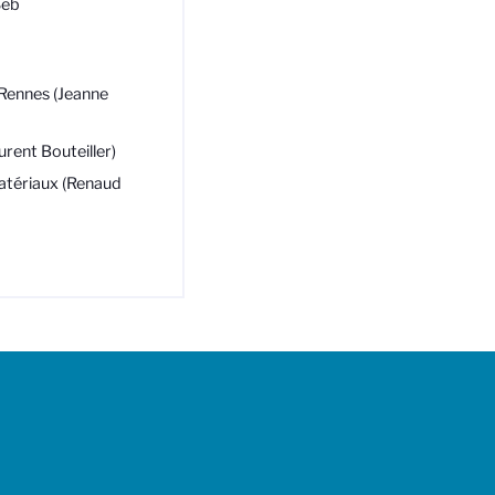
Seb
 Rennes (Jeanne
urent Bouteiller)
atériaux (Renaud