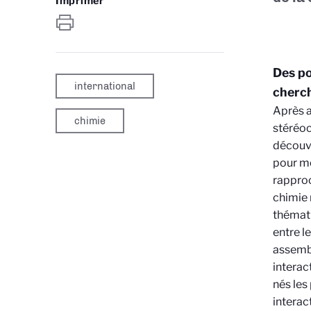
Imprimer
Des po
international
cherch
Après a
chimie
stéréoch
découve
pour mo
rapproc
chimie 
thémati
entre l
assembl
interac
nés les
interac