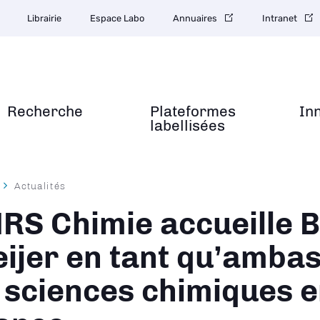
Librairie
Espace Labo
Annuaires
Intranet
Recherche
Plateformes
In
labellisées
Actualités
ane
RS Chimie accueille B
ijer en tant qu’amba
 sciences chimiques 