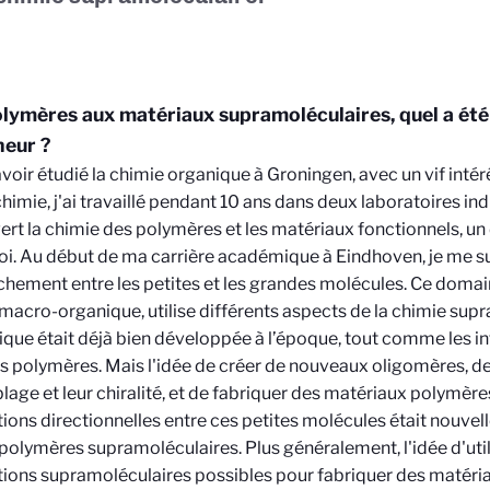
lymères aux matériaux supramoléculaires, quel a été
eur ?
voir étudié la chimie organique à Groningen, avec un vif intér
imie, j'ai travaillé pendant 10 ans dans deux laboratoires indus
rt la chimie des polymères et les matériaux fonctionnels, u
i. Au début de ma carrière académique à Eindhoven, je me sui
hement entre les petites et les grandes molécules. Ce domaine
macro-organique, utilise différents aspects de la chimie supr
que était déjà bien développée à l’époque, tout comme les in
es polymères. Mais l'idée de créer de nouveaux oligomères, de
age et leur chiralité, et de fabriquer des matériaux polymèr
tions directionnelles entre ces petites molécules était nouvelle
 polymères supramoléculaires. Plus généralement, l'idée d'util
tions supramoléculaires possibles pour fabriquer des matéri