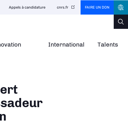
FAIRE UN DON
Appels à candidature
cnrs.fr
novation
International
Talents
ert
ssadeur
en