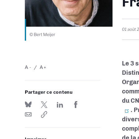
Fr
01 août 
© Bert Meijer
Le 3 
A
A
-
+
Disti
Organ
comme
Partager ce contenu
du CN
. 
diver
compl
de la