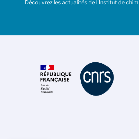
Découvrez les actualités de l’Institut de chim
Axeptio consent
Plateforme de Gestion du Consentement : Personnalisez 