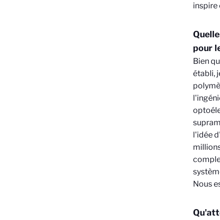
inspire
Quelle
pour l
Bien qu
établi,
polymèr
l'ingén
optoéle
supramo
l'idée 
million
complex
système
Nous es
Qu'att