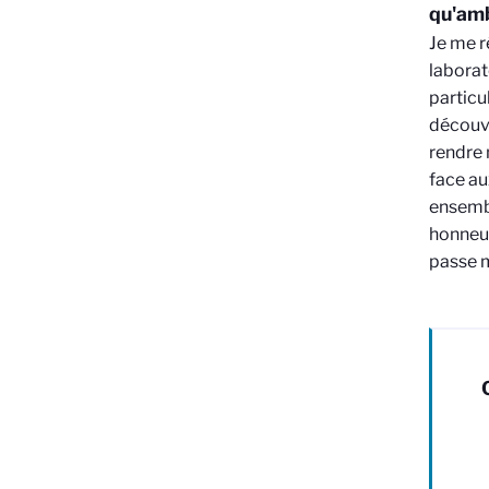
qu'am
Je me r
laborat
particu
découvr
rendre 
face au
ensembl
honneur
passe m