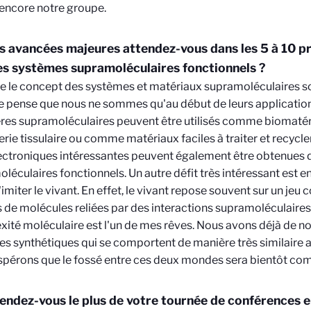
 encore notre groupe.
s avancées majeures attendez-vous dans les 5 à 10 p
es systèmes supramoléculaires fonctionnels ?
e le concept des systèmes et matériaux supramoléculaires s
 je pense que nous ne sommes qu'au début de leurs applicatio
es supramoléculaires peuvent être utilisés comme biomatér
ierie tissulaire ou comme matériaux faciles à traiter et recycle
ctroniques intéressantes peuvent également être obtenues 
léculaires fonctionnels. Un autre défit très intéressant est en
d'imiter le vivant. En effet, le vivant repose souvent sur un je
s de molécules reliées par des interactions supramoléculaires.
ité moléculaire est l'un de mes rêves. Nous avons déjà de
s synthétiques qui se comportent de manière très similaire 
pérons que le fossé entre ces deux mondes sera bientôt com
endez-vous le plus de votre tournée de conférences e