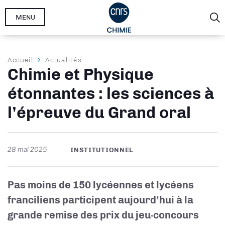
Aller
MENU
au
contenu
principal
Fil
Accueil
Actualités
Chimie et Physique
d'Ariane
étonnantes : les sciences à
l’épreuve du Grand oral
28 mai 2025
INSTITUTIONNEL
Pas moins de 150 lycéennes et lycéens
franciliens participent aujourd’hui à la
grande remise des prix du jeu-concours