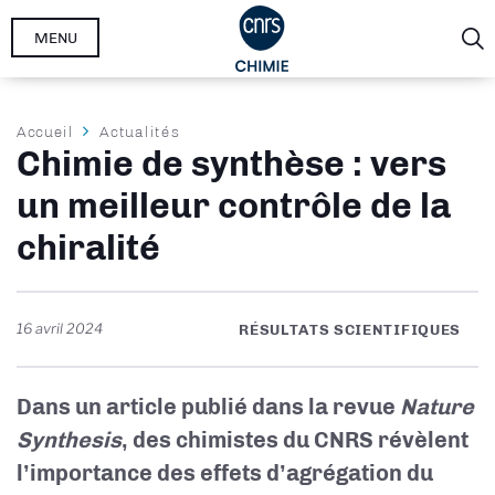
Aller
MENU
au
contenu
principal
Fil
Accueil
Actualités
Chimie de synthèse : vers
d'Ariane
un meilleur contrôle de la
chiralité
16 avril 2024
RÉSULTATS SCIENTIFIQUES
Dans un article publié dans la revue
Nature
Synthesis
, des chimistes du CNRS révèlent
l’importance des effets d’agrégation du