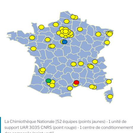
La Chimiothèque Nationale [52 équipes (points jaunes) - 1 unité de
support UAR 3035 CNRS (point rouge) - 1 centre de conditionnement