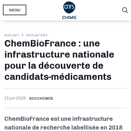
Aller
MENU
au
contenu
principal
Fil
Accueil
Actualités
ChemBioFrance : une
d'Ariane
infrastructure nationale
pour la découverte de
candidats-médicaments
13 juin 2026
BIOCHIMIE
ChemBioFrance est une infrastructure
nationale de recherche labellisée en 2018