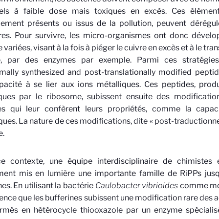
iels à faible dose mais toxiques en excès. Ces élément
lement présents ou issus de la pollution, peuvent dérégul
ires. Pour survivre, les micro-organismes ont donc dével
 variées, visant à la fois à piéger le cuivre en excès et à le t
e, par des enzymes par exemple. Parmi ces stratégies
mally synthesized and post-translationally modified peptid
pacité à se lier aux ions métalliques. Ces peptides, prod
iques par le ribosome, subissent ensuite des modificati
s qui leur confèrent leurs propriétés, comme la capaci
ques. La nature de ces modifications, dite « post-traductionne
e.
e contexte, une équipe interdisciplinaire de chimistes 
ent mis en lumière une importante famille de RiPPs jusq
nes. En utilisant la bactérie
Caulobacter vibrioides
comme modè
ence que les bufferines subissent une modification rare des 
rmés en hétérocycle thiooxazole par un enzyme spécialisé