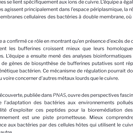
es se lient spécifiquement aux ions de cuivre. L’équipe a é
s agissent principalement dans l’espace périplasmique, la ré
mbranes cellulaires des bactéries à double membrane, où il
e a confirmé ce rôle en montrant qu’en présence d’excès de cu
ent les bufferines croissent mieux que leurs homologu
s. L’équipe a ensuite mené des analyses bioinformatiques
s de gènes de biosynthèse de bufferines putatives sont répa
nétique bactérien. Ce mécanisme de régulation pourrait do
 voire concerner d’autres métaux lourds que le cuivre.
écouverte, publiée dans
PNAS
, ouvre des perspectives fascin
e l’adaptation des bactéries aux environnements pollué
ilité d’exploiter ces peptides pour la bioremédiation d
ronnement est une piste prometteuse. Mieux comprend
nce aux bactéries par des cellules hôtes qui utilisent le cui
 autre.