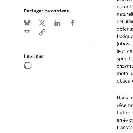
essent
Partager ce contenu
naturel
cellula
défense
toxiqu
(riboso
leur ca
Imprimer
spécif
enzyme
métalli
obscur
Dans c
récemm
bufferi
en évid
transfo