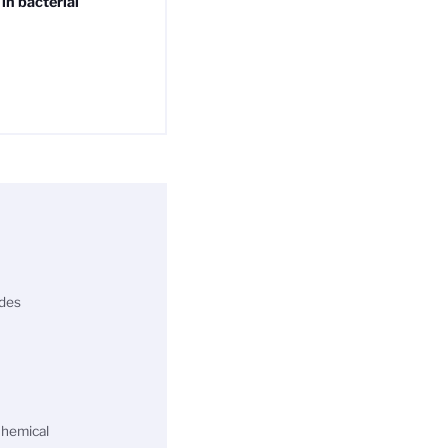
in bacterial
 des
Chemical