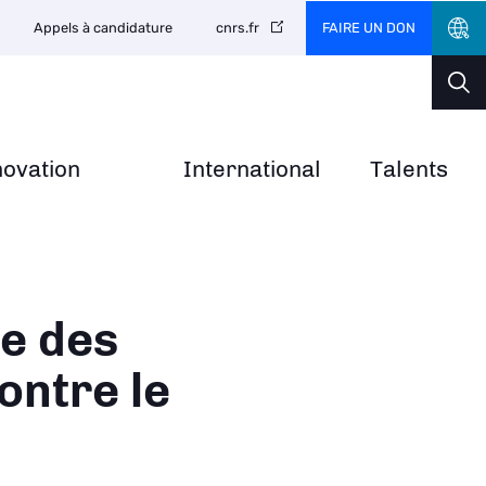
FAIRE UN DON
Appels à candidature
cnrs.fr
novation
International
Talents
ne des
ontre le