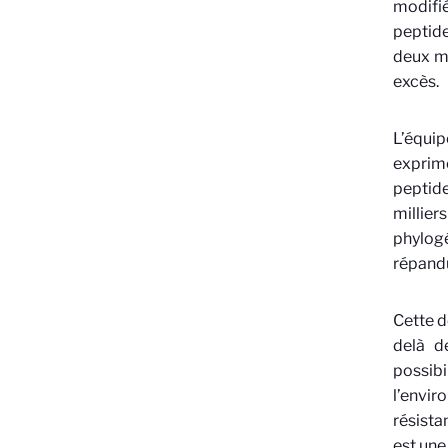
modifié
peptide
deux me
excès.
L’équip
exprim
peptide
millier
phylogé
répandu
Cette d
delà d
possib
l’envi
résista
est une