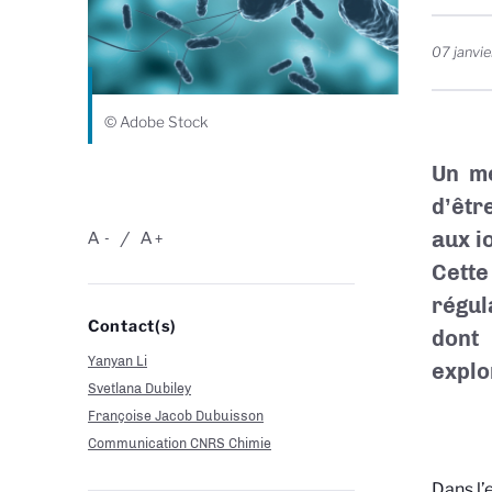
07 janvi
© Adobe Stock
Un mé
d’êtr
aux i
A
A
-
+
Cette
régul
Contact(s)
dont 
Yanyan Li
explo
Svetlana Dubiley
Françoise Jacob Dubuisson
Communication CNRS Chimie
Dans l’