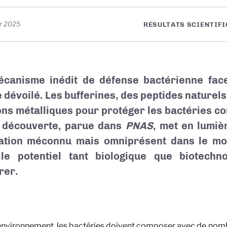
er 2025
RÉSULTATS SCIENTIFI
canisme inédit de défense bactérienne face
e dévoilé. Les bufferines, des peptides naturels 
ons métalliques pour protéger les bactéries con
 découverte, parue dans
PNAS
, met en lumiè
ation méconnu mais omniprésent dans le mo
le potentiel tant biologique que biotechn
rer.
environnement, les bactéries doivent composer avec de nomb