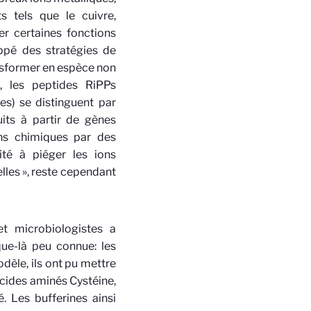
s tels que le cuivre,
er certaines fonctions
oppé des stratégies de
ransformer en espèce non
, les peptides RiPPs
es) se distinguent par
uits à partir de gènes
ons chimiques par des
té à piéger les ions
lles », reste cependant
et microbiologistes a
ue-là peu connue: les
le, ils ont pu mettre
acides aminés Cystéine,
. Les bufferines ainsi