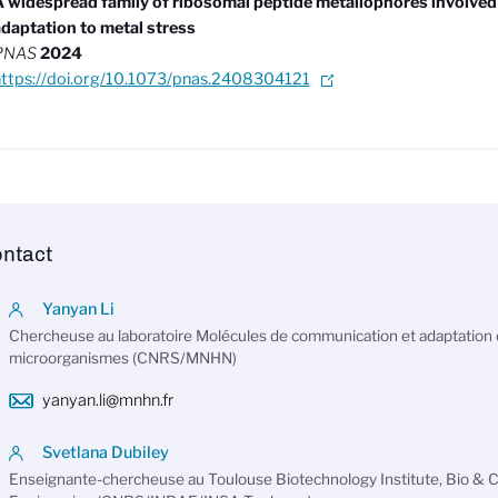
 widespread family of ribosomal peptide metallophores involved 
daptation to metal stress
PNAS
2024
https://doi.org/10.1073/pnas.2408304121
ntact
Yanyan Li
Chercheuse au laboratoire Molécules de communication et adaptation
microorganismes (CNRS/MNHN)
yanyan.li@mnhn.fr
Svetlana Dubiley
Enseignante-chercheuse au Toulouse Biotechnology Institute, Bio & 