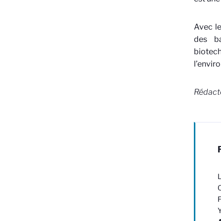
Avec le
des ba
biotec
l’envir
Rédacte
L
O
F
Y