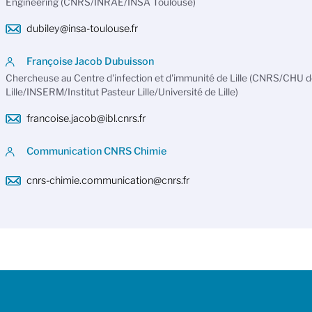
Engineering (CNRS/INRAE/INSA Toulouse)
dubiley@insa-toulouse.fr
Françoise Jacob Dubuisson
Chercheuse au Centre d'infection et d'immunité de Lille (CNRS/CHU 
Lille/INSERM/Institut Pasteur Lille/Université de Lille)
francoise.jacob@ibl.cnrs.fr
Communication CNRS Chimie
cnrs-chimie.communication@cnrs.fr