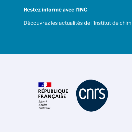
Restez informé avec l'INC
Découvrez les actualités de l’Institut de chim
Gestion des cookies
La politique de gestion des cookies
du CNRS est élaborée en adéquation
avec sa mission de recherche
scientifique. Ce site vous donne l’information sur les cookies
qu’il utilise et le contrôle de ceux non nécessaires à son
fonctionnement et son amélioration.
Lire la politique de confidentialité
Consentements certifiés par