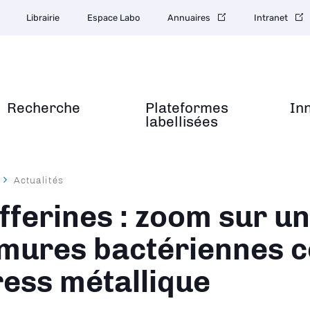
Librairie
Espace Labo
Annuaires
Intranet
Recherche
Plateformes
In
labellisées
Actualités
ane
fferines : zoom sur u
mures bactériennes c
ress métallique