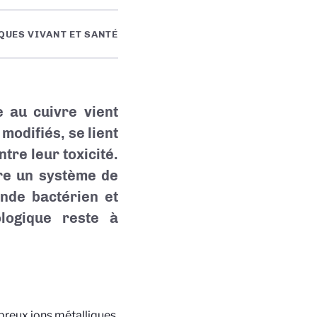
QUES VIVANT ET SANTÉ
 au cuivre vient
modifiés, se lient
tre leur toxicité.
re un système de
nde bactérien et
ologique reste à
reux ions métalliques,