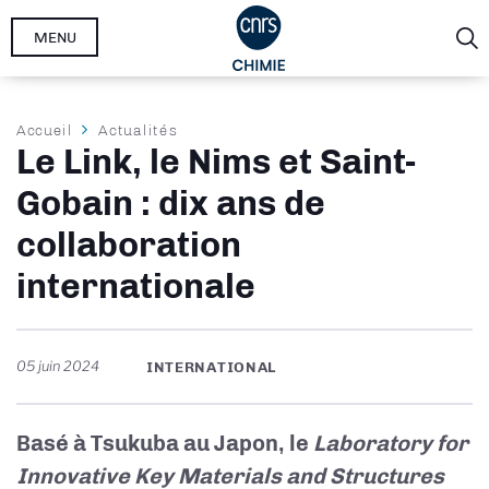
Aller
MENU
au
contenu
principal
Fil
Accueil
Actualités
Le Link, le Nims et Saint-
d'Ariane
Gobain : dix ans de
collaboration
internationale
05 juin 2024
INTERNATIONAL
Basé à Tsukuba au Japon, le
Laboratory for
Innovative Key Materials and Structures