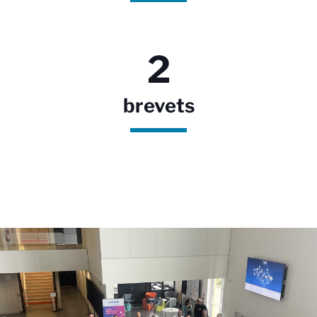
2
brevets