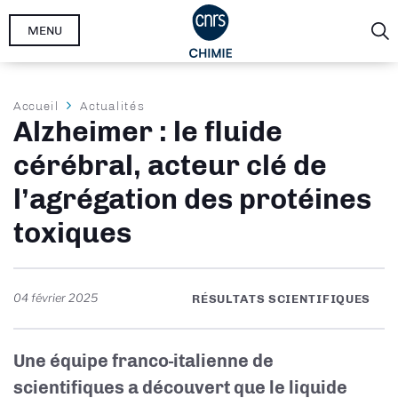
Aller
MENU
au
contenu
principal
Fil
Accueil
Actualités
Alzheimer : le fluide
d'Ariane
cérébral, acteur clé de
l’agrégation des protéines
toxiques
04 février 2025
RÉSULTATS SCIENTIFIQUES
Une équipe franco-italienne de
scientifiques a découvert que le liquide