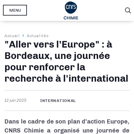
Aller
MENU
au
contenu
principal
Fil
Accueil
Actualités
"Aller vers l’Europe" : à
d'Ariane
Bordeaux, une journée
pour renforcer la
recherche à l'international
12 juin 2025
INTERNATIONAL
Dans le cadre d
e son plan d’action Europe
,
CNRS Chimie a organisé une journée de