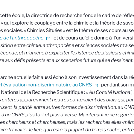
 cette école, la directrice de recherche fonde le cadre de réfl
 » qui explore le couplage entre la chimie et la théorie de savoi
s sociales. « Chimies Situées » est le thème de ses cours au sei
le de l’anthropocène
et de cours qu’elle donne à l’universi
sition entre chimie, anthropocène et sciences sociales m’a 
féconde, et m’amène à expliciter l’existence de plusieurs chim
e aux défis présents et aux scenarios futurs qui se dessinent.
rche actuelle fait aussi écho à son investissement dans la r
et évaluation non-discriminatoire au CNRS
pendant son m
National de la Recherche Scientifique : «
Au Comité National,
 critères apparemment neutres contenaient des biais qui, par
isent la parité, entre autres formes de discrimination, au CNR
 à un CNRS plus fort et plus diverse. Maintenant je ne regarde p
ses chercheurs et chercheuses, mais les recherches elles-même
re travailler le lien, qui reste la plupart du temps caché, entre