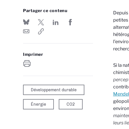
Partager ce contenu
Depuis 
petites
alterna
hétérog
l’envir
recher
Imprimer
Si la n
chimist
percept
contrib
Développement durable
Mendel
géopoli
Énergie
CO2
environ
mainten
leurs l