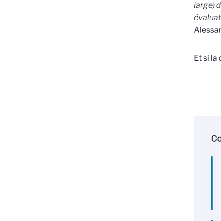
large) 
évaluat
Alessa
Et si l
Co