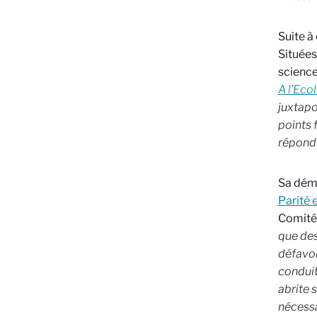
Suite à
Situées
science
A l’Eco
juxtapo
points 
répondr
Sa déma
Parité 
Comité 
que des
défavor
conduit
abrite 
nécessai