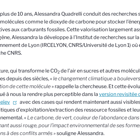
plus de 10 ans, Alessandra Quadrelli conduit des recherches su
 molécules comme le dioxyde de carbone pour stocker l’énergi
tives aux carburants fossiles. Cette valorisation largement ass
ène, Alessandra la développe à l’Institut de recherches sur la
onnement de Lyon (IRCELYON, CNRS/Université de Lyon 1) où el
che CNRS.
ature, qui transforme le CO
de l’air en sucres et autres molécule
2
es depuis des siècles, «
le changement climatique a boulevers
ion de cette molécule
» rappelle la chercheuse. Et cette évol
ué à nous la rendre plus perceptible dans la
version revisitée
eïev
avec des cases qui rendent maintenant aussi visibles
tiques d’exploitation/extraction des ressource fossiles et le
nemental. «
Le carbone, de vert, couleur de l’abondance dans 
ant aussi rouge, pour l’impact environnemental de ses formes f
iens à des conflits armés »
souligne Alessandra.