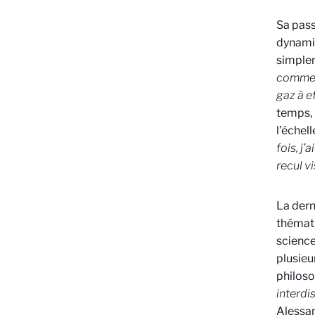
Sa pass
dynamis
simplem
comme l
gaz à e
temps, 
l’échel
fois, j
recul v
La dern
thémati
science
plusieu
philoso
interdi
Alessa