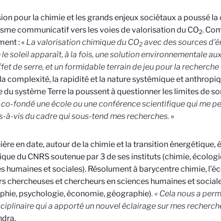
ion pour la chimie et les grands enjeux sociétaux a poussé l
me communicatif vers les voies de valorisation du CO
. Com
2
ent : «
La valorisation chimique du CO
avec des sources d'é
2
e soleil apparaît, à la fois, une solution environnementale au
ffet de serre, et un formidable terrain de jeu pour la recherche
la complexité, la rapidité et la nature systémique et anthro
le du système Terre la poussent à questionner les limites de s
’ai co-fondé une école ou une conférence scientifique qui me p
is-à-vis du cadre qui sous-tend mes recherches.
»
ière en date, autour de la chimie et la transition énergétique, 
que du CNRS soutenue par 3 de ses instituts (chimie, écolog
s humaines et sociales). Résolument à barycentre chimie, l’éc
rs chercheuses et chercheurs en sciences humaines et sociales
phie, psychologie, économie, géographie)
. « Cela nous a per
sciplinaire qui a apporté un nouvel éclairage sur mes recherc
ndra.