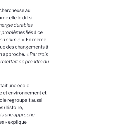
a chercheuse au
me elle le dit si
nergie durables
x problèmes liés à ce
 en chimie
. » En même
pique des changements à
on approche. «
Par trois
ermettait de prendre du
était une école
ie et environnement et
ole regroupait aussi
 (histoire,
mis une approche
hes
» explique