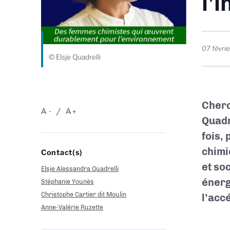
l’
07 févri
© Elsje Quadrelli
Cherc
A
A
-
+
Quadr
fois, 
chimi
Contact(s)
et soc
Elsje Alessandra Quadrelli
énerg
Stéphanie Younès
Christophe Cartier dit Moulin
l’acc
Anne-Valérie Ruzette