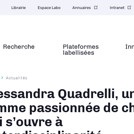
Librairie
Espace Labo
Annuaires
Intranet
Recherche
Plateformes
In
labellisées
Actualités
ane
essandra Quadrelli, u
mme passionnée de c
i s’ouvre à