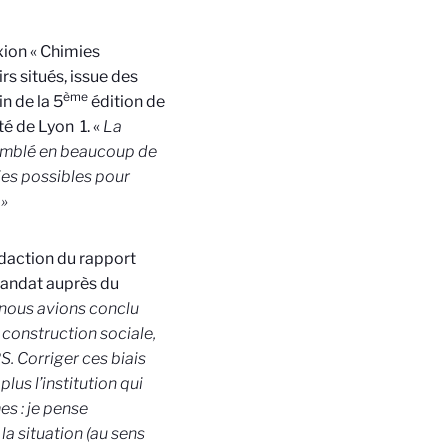
exion « Chimies
rs situés, issue des
ème
n de la 5
édition de
té de Lyon 1. «
La
semblé en beaucoup de
ies possibles pour
 »
édaction du rapport
andat auprès du
 nous avions conclu
 construction sociale,
S. Corriger ces biais
lus l’institution qui
s : je pense
 la situation (au sens