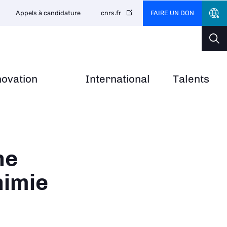
FAIRE UN DON
Appels à candidature
cnrs.fr
novation
International
Talents
ne
himie