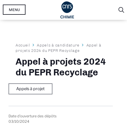
Aller
MENU
au
contenu
principal
Fil
Accueil
Appels à candidature
Appel à
projets 2024 du PEPR Recyclage
d'Ariane
Appel à projets 2024
du PEPR Recyclage
Appels à projet
Date d’ouverture des dépôts
03/10/2024