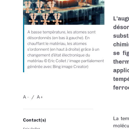
L'aug
désor
A basse température, les atomes sont
subst
désordonnés (en bas à gauche). En
chimi
chauffant le matériau, les atomes
s’ordonnent (en haut à droite) grâce à un
se fi
changement d’état électronique du
therm
matériau © Eric Collet / image partialement
générée avec Bing image Creator)
appl
temp
ferro
A
A
-
+
La tem
Contact(s)
molécul