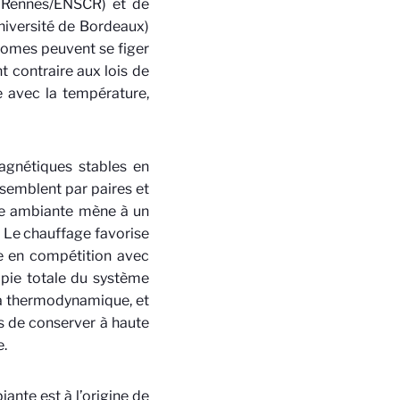
e Rennes/ENSCR) et de
niversité de Bordeaux)
atomes peuvent se figer
 contraire aux lois de
 avec la température,
agnétiques stables en
ssemblent par paires et
re ambiante mène à un
 Le chauffage favorise
e en compétition avec
ropie totale du système
la thermodynamique, et
s de conserver à haute
e.
ante est à l’origine de