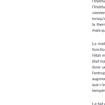
l’Inst
l’Insti
viennen
lorsqu’
la the
mais qu
Le mat
fonctio
l’état
état ma
donc u
l’entro
augment
que c’e
tempéra
Le fait