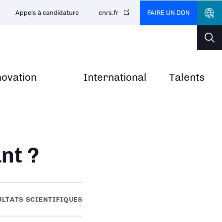
FAIRE UN DON
Appels à candidature
cnrs.fr
novation
International
Talents
nt ?
ULTATS SCIENTIFIQUES