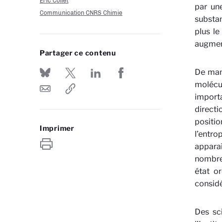
Eric Collet
par un
Communication CNRS Chimie
substan
plus le
augment
Partager ce contenu
De man
molécu
importa
directi
positi
Imprimer
l’entro
appara
nombreu
état o
considé
Des sci