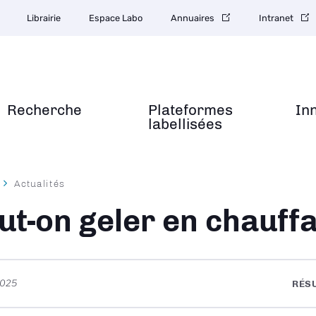
Librairie
Espace Labo
Annuaires
Intranet
Recherche
Plateformes
In
labellisées
Actualités
ane
ut-on geler en chauffa
2025
RÉS