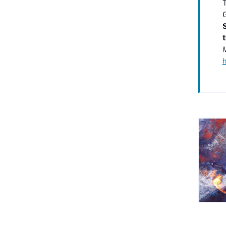
T
G
S
t
M