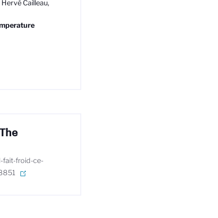
 Hervé Cailleau,
emperature
"The
fait-froid-ce-
58851