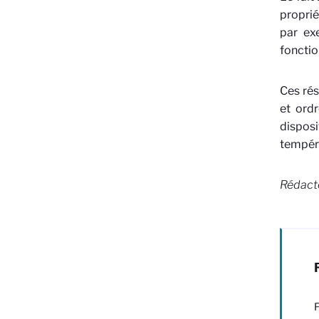
proprié
par exe
fonctio
Ces rés
et ord
disposi
tempér
Rédact
F