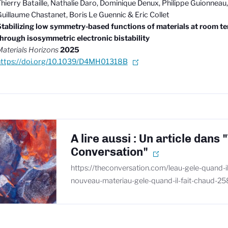
hierry Bataille, Nathalie Daro, Dominique Denux, Philippe Guionneau,
uillaume Chastanet, Boris Le Guennic & Eric Collet
tabilizing low symmetry-based functions of materials at room t
hrough isosymmetric electronic bistability
aterials Horizons
2025
https://doi.org/10.1039/D4MH01318B
A lire aussi : Un article dans 
Conversation"
https://theconversation.com/leau-gele-quand-il-
nouveau-materiau-gele-quand-il-fait-chaud-2