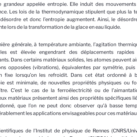
e grandeur appelée entropie. Elle induit des mouvement
ce. Les lois de la thermodynamique stipulent que plus la
 désordre et donc l’entropie augmentent. Ainsi, le désord
e lors de la transformation de la glace en eau liquide.
ière générale, à température ambiante, l’agitation thermi
les est élevée engendrant des déplacements rapide
nts. Dans certains matériaux solides, les atomes peuvent ai
ons opposées (vibrations), équivalentes par symétrie, puis
on fixe lorsqu’on les refroidit. Dans cet état ordonné à
pie est minimale, de nouvelles propriétés physiques ou f
ître. C’est le cas de la ferroélectricité ou de l’aimanta
x matériaux présentent ainsi des propriétés spécifiques lié
rdonné, que l’on ne peut donc observer qu’à basse tempé
rablement les applications envisageables pour ces matériau
entifiques de l’Institut de physique de Rennes (CNRS/Uni