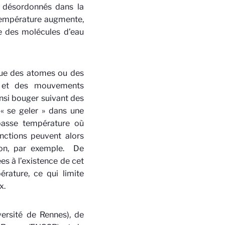
s désordonnés dans la
 température augmente,
re des molécules d’eau
que des atomes ou des
s et des mouvements
nsi bouger suivant des
 « se geler » dans une
 basse température où
onctions peuvent alors
tion, par exemple. De
es à l’existence de cet
rature, ce qui limite
x.
versité de Rennes), de