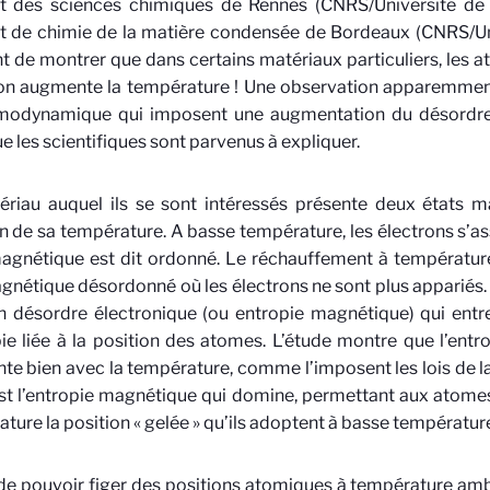
itut des sciences chimiques de Rennes (CNRS/Université d
tut de chimie de la matière condensée de Bordeaux (CNRS/U
t de montrer que dans certains matériaux particuliers, les 
on augmente la température ! Une observation apparemment
rmodynamique qui imposent une augmentation du désordre
e les scientifiques sont parvenus à expliquer.
ériau auquel ils se sont intéressés présente deux états m
n de sa température. A basse température, les électrons s’a
 magnétique est dit ordonné. Le réchauffement à températu
gnétique désordonné où les électrons ne sont plus appariés.
n désordre électronique (ou entropie magnétique) qui entr
pie liée à la position des atomes. L’étude montre que l’ent
e bien avec la température, comme l’imposent les lois de 
st l’entropie magnétique qui domine, permettant aux atome
ture la position « gelée » qu’ils adoptent à basse températur
 de pouvoir figer des positions atomiques à température ambi