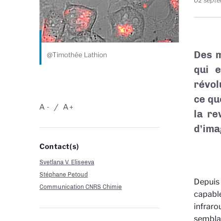
02 sept
Des m
@Timothée Lathion
qui e
révol
ce qu
A
A
-
+
la r
d’ima
Contact(s)
Svetlana V. Eliseeva
Stéphane Petoud
Depuis 
Communication CNRS Chimie
capabl
infraro
semblai