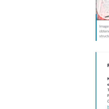
Image 
obtenu
struct
N
o
T
P
C