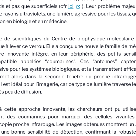
s et pas que superficiels (cfr
ici
). Leur problème majeur :
de rayons ultraviolets, une lumière agressive pour les tissus, q
tion en biologie et en médecine.
pe de scientifiques du Centre de biophysique moléculaire
e à lever ce verrou. Elle a conçu une nouvelle famille de m
re innovante intègre, en leur périphérie, des petits sensi
patible appelées “coumarines”. Ces “antennes” captent
sive pour les systèmes biologiques, et la transmettent effi
émet alors dans la seconde fenêtre du proche infrarouge
l est idéal pour l’imagerie, car ce type de lumière traverse l
ès peu de diffusion.
à cette approche innovante, les chercheurs ont pu utilis
ant des coumarines pour marquer des cellules vivantes 
opie proche infrarouge. Les images obtenues montrent un s
 une bonne sensibilité de détection, confirmant la robust