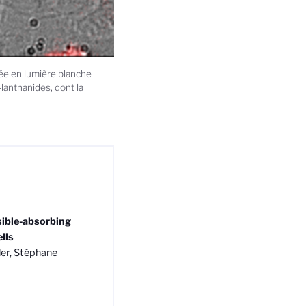
ée en lumière blanche
lanthanides, dont la
sible-absorbing
lls
ler, Stéphane