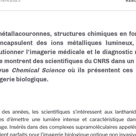
embre 2025
RÉS
étallacouronnes, structures chimiques en f
ncapsulent des ions métalliques lumineux,
utionner l’imagerie médicale et le diagnostic 
e montrent des scientifiques du CNRS dans un 
evue
Chemical Science
où ils présentent ces
gerie biologique.
des années, les scientifiques s’intéressent aux lanthanid
es d’émettre une lumière intense et caractéristique da
uge. Insérés dans des complexes supramoléculaires appelés
ent parfaits pour l’imagerie biologique optique non invasiv