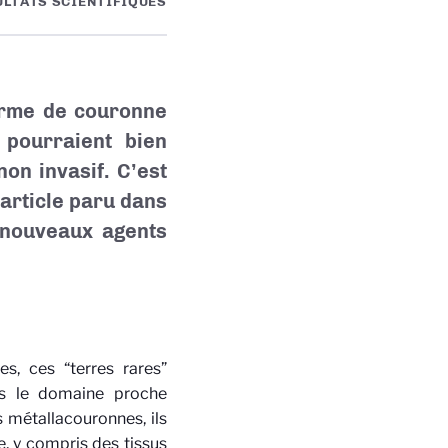
ULTATS SCIENTIFIQUES
orme de couronne
 pourraient bien
non invasif. C’est
article paru dans
 nouveaux agents
es, ces “terres rares”
ns le domaine proche
 métallacouronnes, ils
e, y compris des tissus