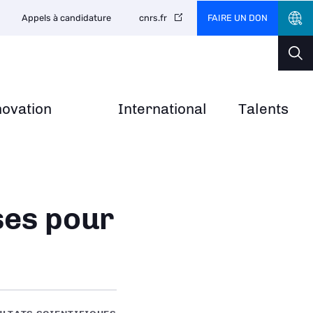
FAIRE UN DON
Appels à candidature
cnrs.fr
novation
International
Talents
ses pour