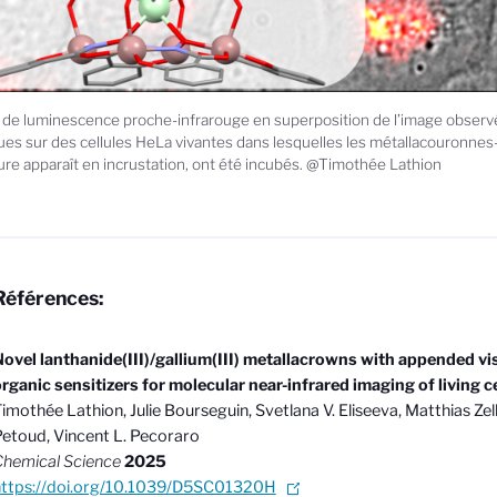
de luminescence proche-infrarouge en superposition de l’image observ
es sur des cellules HeLa vivantes dans lesquelles les métallacouronnes-
ure apparaît en incrustation, ont été incubés. @Timothée Lathion
Références:
ovel lanthanide(III)/gallium(III) metallacrowns with appended vi
rganic sensitizers for molecular near-infrared imaging of living ce
imothée Lathion, Julie Bourseguin, Svetlana V. Eliseeva, Matthias Zel
etoud, Vincent L. Pecoraro
hemical Science
2025
https://doi.org/10.1039/D5SC01320H