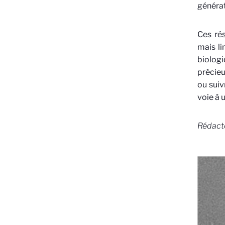
générat
Ces rés
mais li
biolog
précieu
ou suiv
voie à 
Rédacte