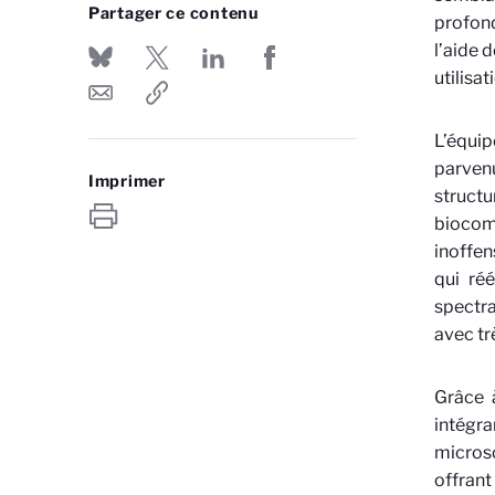
Partager ce contenu
profond
l’aide 
utilisa
L’équi
parvenu
Imprimer
structu
biocom
inoffen
qui ré
spectra
avec tr
Grâce 
intégr
microsc
offrant